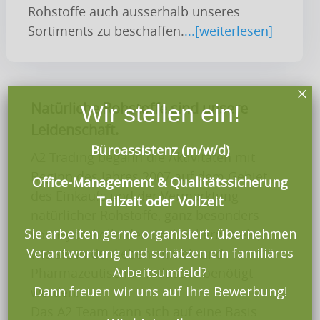
Rohstoffe auch ausserhalb unseres
Sortiments zu beschaffen.
...[weiterlesen]
×
Natürliche Rohstoffe sind unsere
Wir stellen ein!
Leidenschaft.
Büroassistenz (m/w/d)
A2-Trading begann die Aktivitäten mit
Beginn des Jahres 2007 auf dem Gebiet
Office-Management & Qualitätssicherung
des Einkaufs und der Vermarktung
Teilzeit oder Vollzeit
natürlicher Rohstoffe, ganz besonders
Sie arbeiten gerne organisiert, übernehmen
von Hydrokolloiden und Geliermitteln,
Verantwortung und schätzen ein familiäres
wie sie in der Lebensmittel- und
Arbeitsumfeld?
Pharmazeutischen Industrie benötigt
Dann freuen wir uns auf Ihre Bewerbung!
werden.
Das A2 Team kann sich auf eine Basis