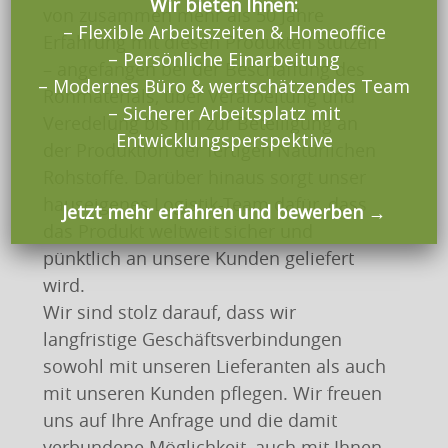
Wir bieten Ihnen:
von zusammen mehr als 50 Jahre
– Flexible Arbeitszeiten & Homeoffice
Erfahrung mit diesen Produkten stützen
– Persönliche Einarbeitung
– angefangen bei der Beschaffung des
– Modernes Büro & wertschätzendes Team
Rohmaterials, über Verarbeitung und
– Sicherer Arbeitsplatz mit
Veredelung bis hin zur Beteiligung an
Entwicklungsperspektive
der Produktion der fertigen Natürlichen
Rohstoffe. Darüber hinaus sorgt unser
hauseigenes Logistik-Team dafür, dass
Jetzt mehr erfahren und bewerben →
das Produkt weltweit sicher und
pünktlich an unsere Kunden geliefert
wird.
Wir sind stolz darauf, dass wir
langfristige Geschäftsverbindungen
sowohl mit unseren Lieferanten als auch
mit unseren Kunden pflegen. Wir freuen
uns auf Ihre Anfrage und die damit
verbundene Möglichkeit, auch mit Ihnen