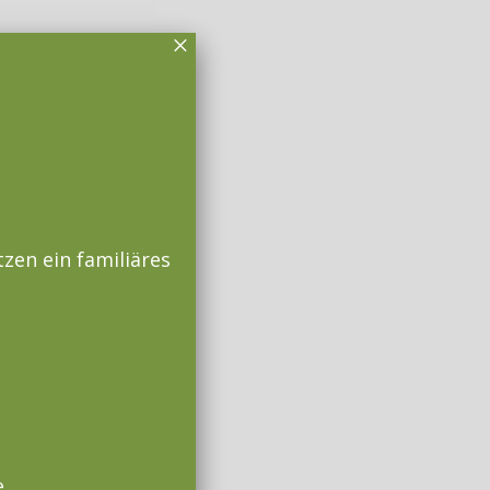
×
zen ein familiäres
e