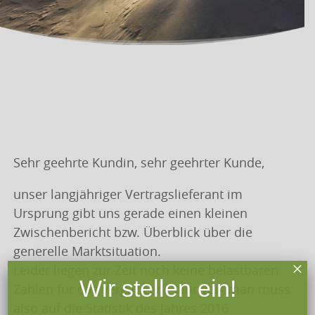
Sehr geehrte Kundin, sehr geehrter Kunde,
unser langjähriger Vertragslieferant im
Ursprung gibt uns gerade einen kleinen
Zwischenbericht bzw. Überblick über die
generelle Marktsituation.
×
Leider liegen zur Zeit noch keine belastbaren
Wir stellen ein!
Zahlen für das vergangene Jahr vor- man muss
also auf die Statistik des Jahres 2016