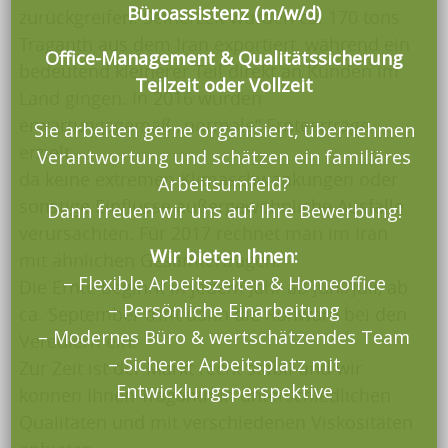
Büroassistenz (m/w/d)
zurückgreifen. Seinerzeit wurden ca. 170 tons
Traganth aus dem Iran exportiert, während ein
Office-Management & Qualitätssicherung
bedeutend kleinerer Teil direkt an Kunden im
Teilzeit oder Vollzeit
Land gingen. In 2016 wurden
erwartungsgemäß „normale“ Ernteerträge
Sie arbeiten gerne organisiert, übernehmen
erzielt,
Verantwortung und schätzen ein familiäres
da keine extremen Klimaschwankungen oder
Arbeitsumfeld?
sonstige Einflüsse außergewöhnliche Ausfälle
Dann freuen wir uns auf Ihre Bewerbung!
verursachten. Für 2017 rechnet man im Iran
Wir bieten Ihnen:
mit ähnlichen Gesamterträgen.
– Flexible Arbeitszeiten & Homeoffice
Die Ernte beginnt in jedem Jahr ab Juni/Juli, ab
– Persönliche Einarbeitung
ca. September trifft dann die Rohware bei den
– Modernes Büro & wertschätzendes Team
Veredlern ein.
– Sicherer Arbeitsplatz mit
Zur Zeit ist der Markt recht stabil und wir
Entwicklungsperspektive
können Ihnen Traganth in unterschiedlichen
Qualitäten und mit verschiedenen Viskositäten