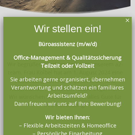
×
Wir stellen ein!
Büroassistenz (m/w/d)
Office-Management & Qualitätssicherung
Wir begrüßen Sharleen Kölbel in unserem a2-
Teilzeit oder Vollzeit
team. Frau Kölbel hat am 1. August 2024 eine
Sie arbeiten gerne organisiert, übernehmen
Ausbildung zum Kauffrau im Groß- und
Verantwortung und schätzen ein familiäres
Außenhandel in unserem Hause begonnen.
Arbeitsumfeld?
Wir wünschen Sharleen Kölbel alles Gute für
Dann freuen wir uns auf Ihre Bewerbung!
ihre Ausbildung.
Wir bieten Ihnen:
– Flexible Arbeitszeiten & Homeoffice
– Persönliche Einarbeitung