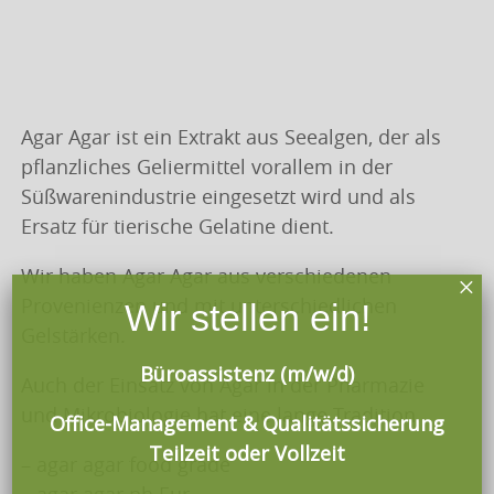
Agar Agar ist ein Extrakt aus Seealgen, der als
pflanzliches Geliermittel vorallem in der
Süßwarenindustrie eingesetzt wird und als
Ersatz für tierische Gelatine dient.
Wir haben Agar Agar aus verschiedenen
×
Provenienzen und mit unterschiedlichen
Wir stellen ein!
Gelstärken.
Büroassistenz (m/w/d)
Auch der Einsatz von Agar in der Pharmazie
und Mikrobiologie hat eine lange Tradition.
Office-Management & Qualitätssicherung
Teilzeit oder Vollzeit
– agar agar food grade
– agar agar ph.Eur